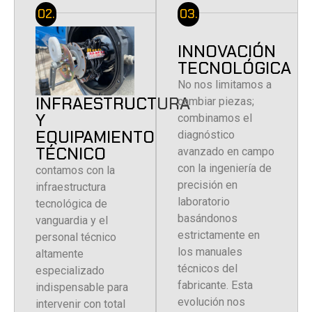
02.
03.
INNOVACIÓN
TECNOLÓGICA
No nos limitamos a
INFRAESTRUCTURA
cambiar piezas;
Y
combinamos el
EQUIPAMIENTO
diagnóstico
TÉCNICO
avanzado en campo
con la ingeniería de
contamos con la
precisión en
infraestructura
laboratorio
tecnológica de
basándonos
vanguardia y el
estrictamente en
personal técnico
los manuales
altamente
técnicos del
especializado
fabricante
.
Esta
indispensable para
evolución nos
intervenir con total