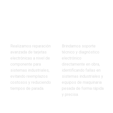
REPARACIÓN DE
DIAGNÓSTICO
TARJETAS
ELECTRÓNICO EN
ELECTRÓNICAS
CAMPO
Realizamos reparación
Brindamos soporte
avanzada de tarjetas
técnico y diagnóstico
electrónicas a nivel de
electrónico
componente para
directamente en obra,
sistemas industriales,
identificando fallas en
evitando reemplazos
sistemas industriales y
costosos y reduciendo
equipos de maquinaria
tiempos de parada.
pesada de forma rápida
y precisa.