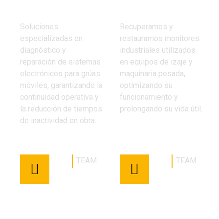
REPARACIÓN
REPARACIÓN DE
ELECTRÓNICA DE
MONITORES
GRÚAS MÓVILES
INDUSTRIALES
Soluciones
Recuperamos y
especializadas en
restauramos monitores
diagnóstico y
industriales utilizados
reparación de sistemas
en equipos de izaje y
electrónicos para grúas
maquinaria pesada,
móviles, garantizando la
optimizando su
continuidad operativa y
funcionamiento y
la reducción de tiempos
prolongando su vida útil.
de inactividad en obra.
TEAM
TEAM