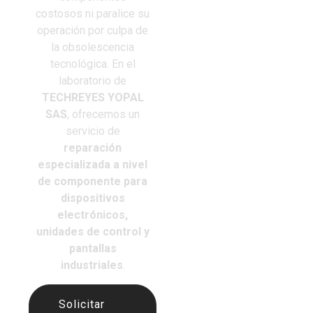
costosos ni paralice su
operación por culpa de
la obsolescencia
tecnológica.
En el
laboratorio de
TECHREYES YOPAL
SAS
, ofrecemos un
servicio de
reparación
especializada a nivel
de componente para
dispositivos
electrónicos,
unidades de control y
pantallas
industriales
.
Solicitar