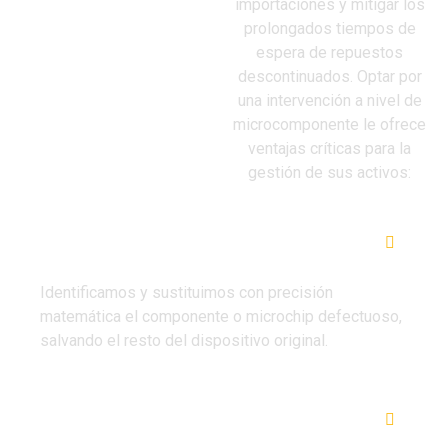
importaciones y mitigar los
prolongados tiempos de
espera de repuestos
descontinuados
. Optar por
una intervención a nivel de
microcomponente le ofrece
ventajas críticas para la
gestión de sus activos:
DIAGNÓSTICO QUIRÚRGICO:
Identificamos y sustituimos con precisión
matemática el componente o microchip defectuoso,
salvando el resto del dispositivo original
.
COMPONENTES DE ALTA CALIDAD: