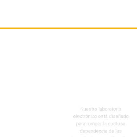
EL VALOR DE REPARAR
VS. SUSTITUIR: MÁXIMO
AHORRO FINANCIERO
Nuestro laboratorio
electrónico está diseñado
para romper la costosa
dependencia de las