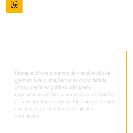
MONITORES, COMPUTADORAS LMI Y
PANTALLAS DE VISUALIZACIÓN
Restauración de sistemas de visualización de
geometría de pluma, barras de capacidad de
carga y pantallas gráficas principales
.
Especialistas en la reconstrucción y reemplazo
de teclados tipo membrana fabricados a medida
con adhesivos industriales de fijación
permanente
.