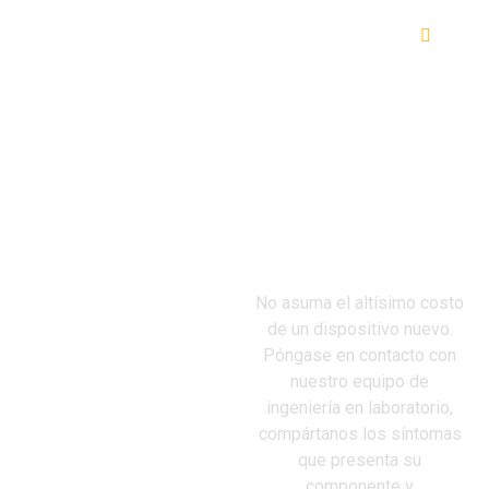
RESPALDO TÉCNICO GARANTIZADO:
¿TIENE
No asuma el altísimo costo
UNA
de un dispositivo nuevo.
TARJETA
Póngase en contacto con
nuestro equipo de
ELECTRÓNICA
ingeniería en laboratorio,
compártanos los síntomas
O MONITOR
que presenta su
componente y