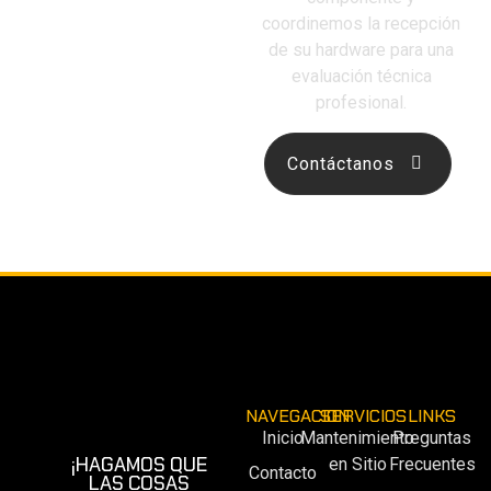
FUERA DE
coordinemos la recepción
SERVICIO?
de su hardware para una
evaluación técnica
profesional
.
Contáctanos
NAVEGACION
SERVICIOS
LINKS
Inicio
Mantenimiento
Preguntas
¡HAGAMOS QUE
en Sitio
Frecuentes
Contacto
LAS COSAS